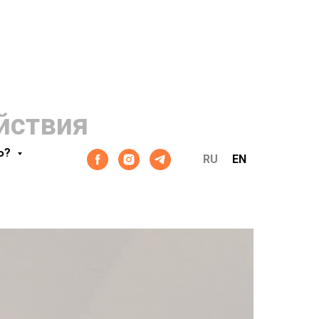
йствия
Ь?
RU
EN