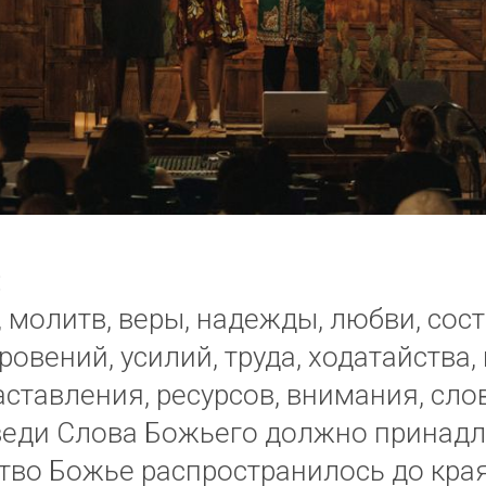
:
 молитв, веры, надежды, любви, сост
ровений, усилий, труда, ходатайства
аставления, ресурсов, внимания, сло
веди Слова Божьего должно принад
тво Божье распространилось до края