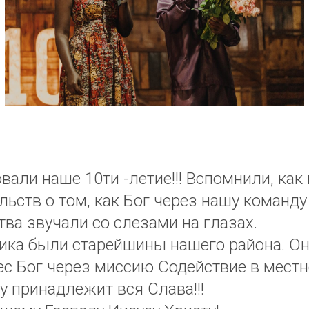
али наше 10ти -летие!!! Вспомнили, как 
льств о том, как Бог через нашу команд
тва звучали со слезами на глазах.
ника были старейшины нашего района. О
ес Бог через миссию Содействие в местн
у принадлежит вся Слава!!!